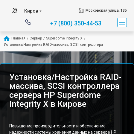
Киров
Московская улица, 135
▼
+7 (800) 350-44-53
Главная
/
Сервер
/
Superdome Integrity Х
/
Установка/Настройка RAID-массива, SCSI контроллера
Установка/Настройка RAID-
массива, SCSI контроллера
сервера HP Superdome
Integrity Х в Кирове
Повышение производительности и обеспечение
надежности системы хранения данных на сервере HP