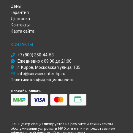
Ремонт ноутбука EliteBook HP в
Перми
Цены
Ремонт ноутбука EliteBook HP в
Ульяновске
Гарантия
Ремонт ноутбука EliteBook HP в
Кирове
Доставка
Ремонт ноутбука EliteBook HP в
Москве
Контакты
Ремонт ноутбука EliteBook HP в
Санкт-Петербурге
Карта сайта
КОНТАКТЫ
+7 (800) 350-44-53
Ежедневно с 09:00 до 21:00
г. Киров, Московская улица, 135
info@servicecenter-hp.ru
Политика конфиденциальности
Способы оплаты
Наш центр специализируется на ремонте и техническом
обслуживании устройств HP. Хотя мы и не представляем
официальный сервис HP, мы предлагаем