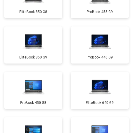
Замена микрофона
от 2600 ₽
Заказать
EliteBook 850 G8
ProBook 455 G9
Замена оперативной памяти
от 1100 ₽
Заказать
Прошивка BIOS
от 1500 ₽
Заказать
Замена северного моста
от 3500 ₽
Заказать
Ремонт петель
от 3990 ₽
Заказать
EliteBook 860 G9
ProBook 440 G9
ProBook 450 G8
EliteBook 640 G9