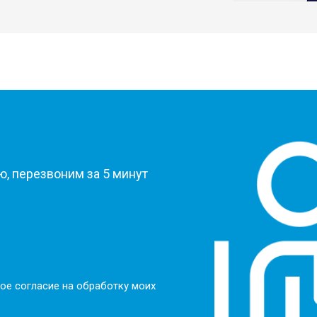
от 80 мин
о
от 60 мин
о
?
от 50 мин
о
, перезвоним за 5 минут
от 50 мин
о
от 100 мин
о
ое согласие на обработку моих
от 70 мин
о