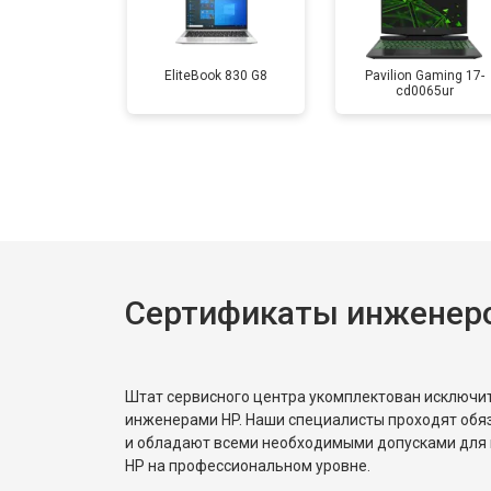
Замена аккумулятора
EliteBook 830 G8
Pavilion Gaming 17-
cd0065ur
Замена материнской платы
Замена матрицы
Замена Wi-Fi
Сертификаты инженер
Ремонт цепи питания
Штат сервисного центра укомплектован исключ
Замена USB порта
инженерами HP. Наши специалисты проходят обя
и обладают всеми необходимыми допусками для 
HP на профессиональном уровне.
Замена звуковой карты