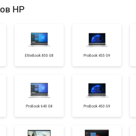
ков HP
от 40 мин
о
от 80 мин
о
EliteBook 850 G8
ProBook 455 G9
от 60 мин
о
от 110 мин
о
от 50 мин
о
ProBook 640 G8
ProBook 450 G9
от 90 мин
о