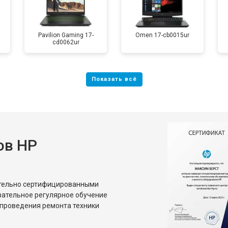
от 40 мин
о
Pavilion Gaming 17-
Omen 17-cb0015ur
cd0062ur
от 80 мин
о
от 50 мин
о
от 70 мин
о
ов HP
от 70 мин
о
ительно сертифицированными
от 70 мин
о
зательное регулярное обучение
проведения ремонта техники
от 50 мин
о