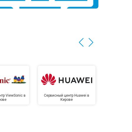
тр ViewSonic в
Сервисный центр Huawei в
Сервисный 
рове
Кирове
Ки