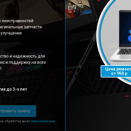
е неисправностей.
игинальные запчасти.
 улучшение
ство и надежность для
ис и поддержку на всех
!
Цена ремон
от 950 р.
ия до 3-х лет
править заявку
 на обработку моих
персональных