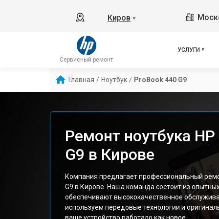
Моско
Киров
▼
УСЛУГИ
Сервисный ремонт
Главная
/
Ноутбук
/
ProBook 440 G9
Ремонт ноутбука HP
G9 в Кирове
Компания предлагает профессиональный ремон
G9 в Кирове. Наша команда состоит из опытны
обеспечивают высококачественное обслужива
используем передовые технологии и оригиналь
ваше устройство работало как новое.