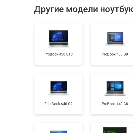
Другие модели ноутбу
Установка драйверов Windows
Ремонт мультиконтроллера
ProBook 450 G10
ProBook 455 G8
Замена жесткого диска HDD/SSD
Замена разъема HDMI
Замена тачпада
EliteBook 640 G9
ProBook 440 G8
Замена клавиатуры