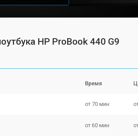
ноутбука HP ProBook 440 G9
Время
Ц
от 70 мин
о
от 60 мин
о