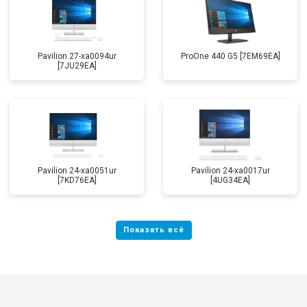
Pavilion 27-xa0094ur
ProOne 440 G5 [7EM69EA]
[7JU29EA]
Pavilion 24-xa0051ur
Pavilion 24-xa0017ur
[7KD76EA]
[4UG34EA]