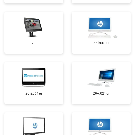
Z1
22-b001ur
20-2001er
20-c021ur