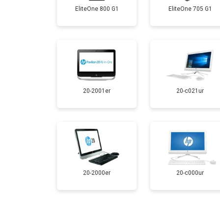
EliteOne 800 G1
EliteOne 705 G1
20-2001er
20-c021ur
20-2000er
20-c000ur