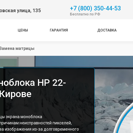
+7 (800) 350-44-53
вская улица, 135
Бесплатно по РФ
ЦЕНЫ
ГАРАНТИЯ
ДОСТАВКА
Замена матрицы
облока HP 22-
 Кирове
цы экрана моноблока
о причинам неисправностей пикселей,
ва изображения из-за долговременного