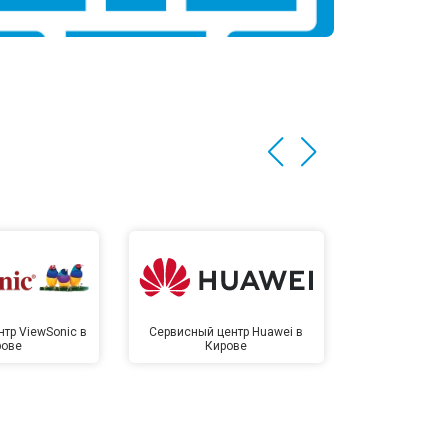
тр ViewSonic в
Сервисный центр Huawei в
Сервисный 
рове
Кирове
Ки