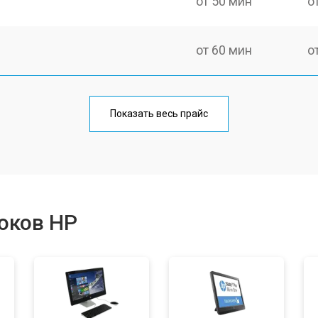
от 50 мин
о
от 60 мин
о
от 50 мин
о
Показать весь прайс
от 60 мин
о
от 60 мин
о
оков HP