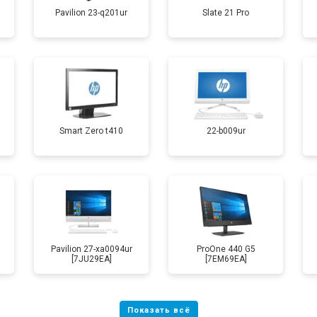
Pavilion 23-q201ur
Slate 21 Pro
Smart Zero t410
22-b009ur
Pavilion 27-xa0094ur
ProOne 440 G5
[7JU29EA]
[7EM69EA]