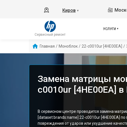
Моско
Киров
▼
УСЛУГИ
Сервисный ремонт
Главная
/
Моноблок
/
22-c0010ur [4HE00EA]
/
Замена матрицы мон
c0010ur [4HE00EA] в
В сервисном центре проводится замена матри
[dataset:brands:name] 22-c0010ur [4HE00EA] п
повреждения от ударов или ухудшение качест