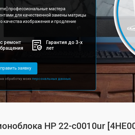
name] профессиональные мастера
ентами для качественной замены матрицы
го качества изображения и продление
с ремонт
Гарантия до 3-х
обращения
лет
править заявку
 на обработку моих
персональных данных.
моноблока HP 22-c0010ur [4HE0