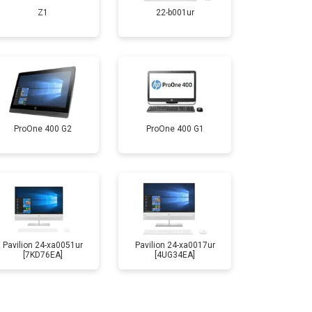
Z1
22-b001ur
ProOne 400 G2
ProOne 400 G1
Pavilion 24-xa0051ur
Pavilion 24-xa0017ur
[7KD76EA]
[4UG34EA]