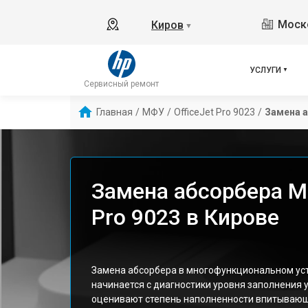
Моско
Киров
▼
УСЛУГИ
Сервисный ремонт
Главная
/
МФУ
/
OfficeJet Pro 9023
/
Замена 
Замена абсорбера М
Pro 9023 в Кирове
Замена абсорбера в многофункциональном ус
начинается с диагностики уровня заполнения у
оценивают степень наполненности впитывающ