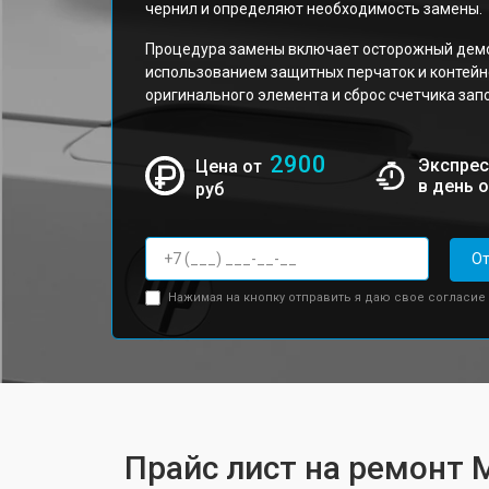
чернил и определяют необходимость замены.
Процедура замены включает осторожный демо
использованием защитных перчаток и контейне
оригинального элемента и сброс счетчика зап
2900
Экспрес
Цена от
в день 
руб
От
Нажимая на кнопку отправить я даю свое согласие
Прайс лист на ремонт М