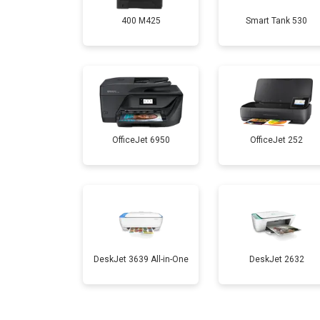
400 M425
Smart Tank 530
Замена Wi-Fi
Замена блока питания
Замена вала
OfficeJet 6950
OfficeJet 252
DeskJet 3639 All-in-One
DeskJet 2632