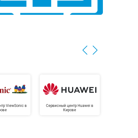
тр ViewSonic в
Сервисный центр Huawei в
Сервисный 
рове
Кирове
Ки