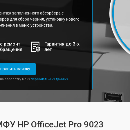
нтаж заполненного абсорбера с
ров для сбора чернил, установку нового
олнения в меню устройства.
с ремонт
Гарантия до 3-х
обращения
лет
править заявку
 на обработку моих
персональных данных.
ФУ HP OfficeJet Pro 9023