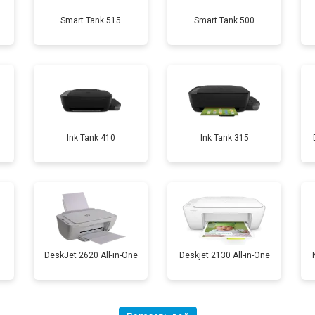
Smart Tank 515
Smart Tank 500
от 60 мин
о
от 80 мин
о
от 70 мин
о
Ink Tank 410
Ink Tank 315
DeskJet 2620 All-in-One
Deskjet 2130 All-in-One