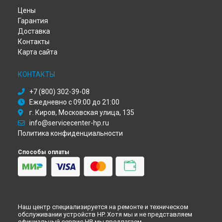
Ремонт МФУ LaserJet Pro MFP M28w HP в
Красноярске
Цены
Ремонт МФУ LaserJet Pro MFP M28w HP в
Перми
Гарантия
Ремонт МФУ LaserJet Pro MFP M28w HP в
Ульяновске
Доставка
Ремонт МФУ LaserJet Pro MFP M28w HP в
Кирове
Контакты
Ремонт МФУ LaserJet Pro MFP M28w HP в
Москве
Карта сайта
Ремонт МФУ LaserJet Pro MFP M28w HP в
Санкт-Петербурге
КОНТАКТЫ
+7 (800) 302-39-08
Ежедневно с 09:00 до 21:00
г. Киров, Московская улица, 135
info@servicecenter-hp.ru
Политика конфиденциальности
Способы оплаты
Наш центр специализируется на ремонте и техническом
обслуживании устройств HP. Хотя мы и не представляем
официальный сервис HP, мы предлагаем